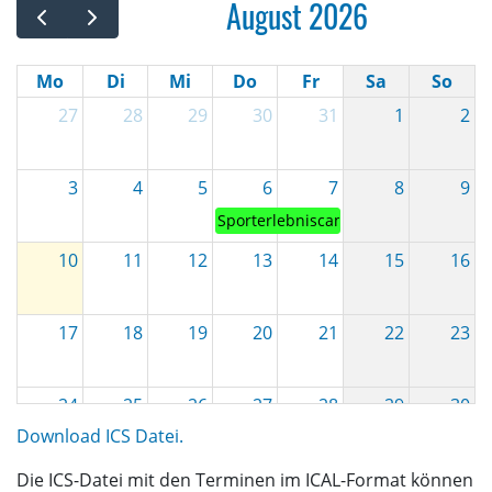
August 2026
Mo
Di
Mi
Do
Fr
Sa
So
27
28
29
30
31
1
2
3
4
5
6
7
8
9
Sporterlebniscamp &quot;Ferien am O
10
11
12
13
14
15
16
17
18
19
20
21
22
23
24
25
26
27
28
29
30
Download ICS Datei.
31
1
2
3
4
5
6
Die ICS-Datei mit den Terminen im ICAL-Format können